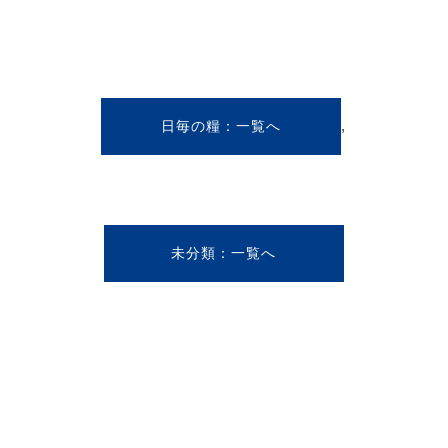
,
日毎の糧
未分類