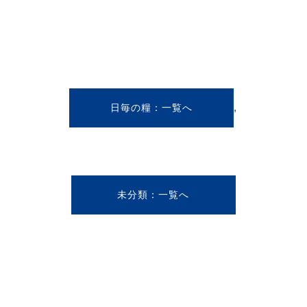
,
日毎の糧
未分類