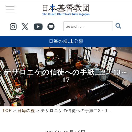
日毎の糧
,
未分類
テサロニケの信徒への手紙二2・13～
17
>
>
TOP
日毎の糧
テサロニケの信徒への手紙二2・13～17