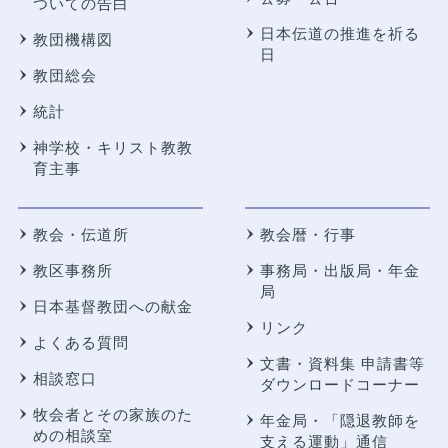
ついての告白
日本伝道の推進を祈る
教団機構図
日
教団総会
統計
神学校・キリスト教教
育主事
教会・伝道所
教会暦・行事
教区事務所
事務局・出版局・年金
局
日本基督教団への献金
リンク
よくある質問
文書・資料集 申請書等
相談窓口
ダウンロードコーナー
牧会者とその家族のた
年金局・
「隠退教師を
めの相談室
支える運動」通信