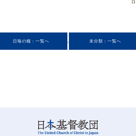
ロ
,
日毎の糧
未分類