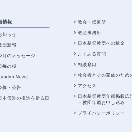
着情報
教会・伝道所
教区事務所
お知らせ
日本基督教団への献金
教団新報
よくある質問
今月のメッセージ
相談窓口
日毎の糧
牧会者とその家族のため
Kyodan News
アクセス
公募・公告
日本基督教団年鑑掲載広
日本伝道の推進を祈る日
・教団年鑑お申し込み
プライバシーポリシー