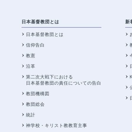
日本基督教団とは
新
日本基督教団とは
信仰告白
教憲
沿革
第二次大戦下における
日本基督教団の責任についての告白
教団機構図
教団総会
統計
神学校・キリスト教教育主事