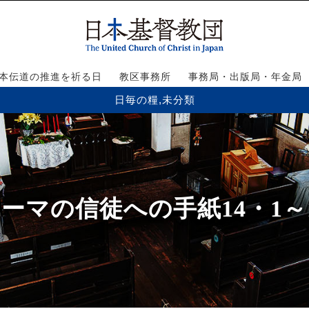
本伝道の推進を祈る日
教区事務所
事務局・出版局・年金局
日毎の糧
,
未分類
ーマの信徒への手紙14・1～