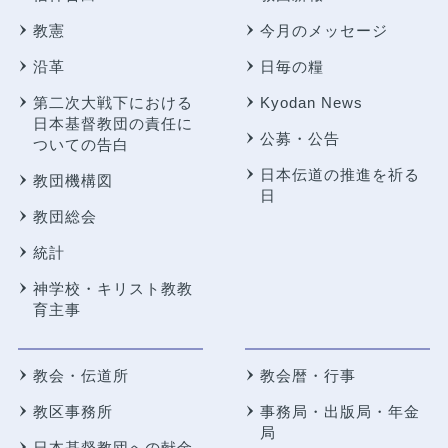
教憲
今月のメッセージ
沿革
日毎の糧
第二次大戦下における
Kyodan News
日本基督教団の責任に
公募・公告
ついての告白
日本伝道の推進を祈る
教団機構図
日
教団総会
統計
神学校・キリスト教教
育主事
教会・伝道所
教会暦・行事
教区事務所
事務局・出版局・年金
局
日本基督教団への献金