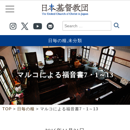
日毎の糧
,
未分類
マルコによる福音書7・1～13
>
>
TOP
日毎の糧
マルコによる福音書7・1～13