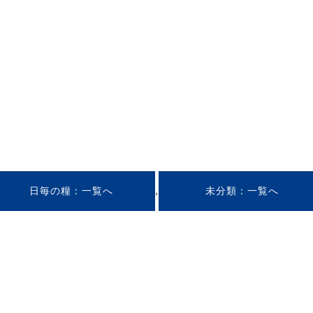
,
日毎の糧
未分類