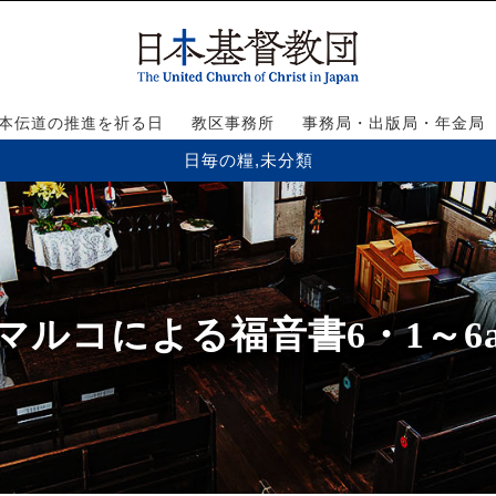
本伝道の推進を祈る日
教区事務所
事務局・出版局・年金局
日毎の糧
,
未分類
マルコによる福音書6・1～6