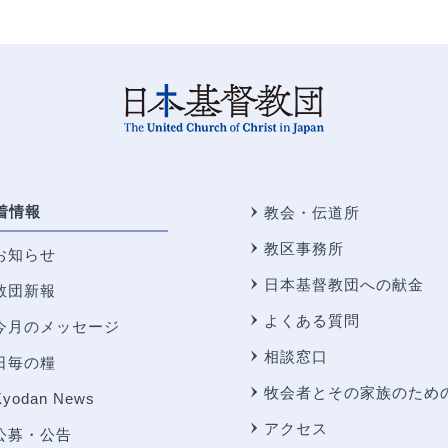
着情報
教会・伝道所
教区事務所
お知らせ
日本基督教団への献金
教団新報
よくある質問
今月のメッセージ
相談窓口
日毎の糧
牧会者とその家族のため
Kyodan News
アクセス
公募・公告