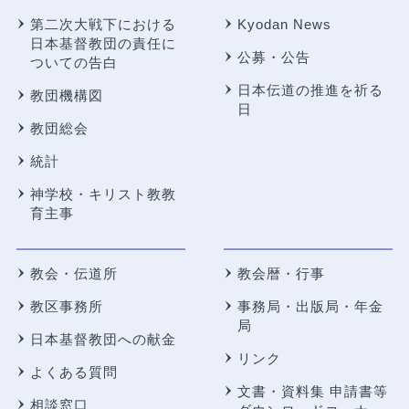
第二次大戦下における
Kyodan News
日本基督教団の責任に
公募・公告
ついての告白
日本伝道の推進を祈る
教団機構図
日
教団総会
統計
神学校・キリスト教教
育主事
教会・伝道所
教会暦・行事
教区事務所
事務局・出版局・年金
局
日本基督教団への献金
リンク
よくある質問
文書・資料集 申請書等
相談窓口