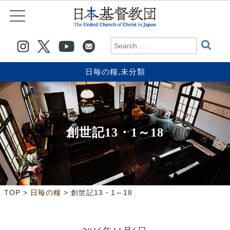
日毎の糧
,
未分類
創世記13・1～18
>
>
TOP
日毎の糧
創世記13・1～18