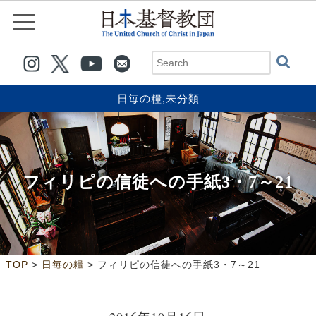
日毎の糧
,
未分類
フィリピの信徒への手紙3・7～21
>
>
TOP
日毎の糧
フィリピの信徒への手紙3・7～21