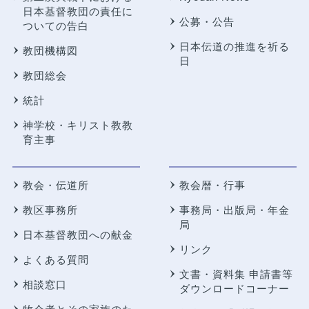
日本基督教団の責任に
公募・公告
ついての告白
日本伝道の推進を祈る
教団機構図
日
教団総会
統計
神学校・キリスト教教
育主事
教会・伝道所
教会暦・行事
教区事務所
事務局・出版局・年金
局
日本基督教団への献金
リンク
よくある質問
文書・資料集 申請書等
相談窓口
ダウンロードコーナー