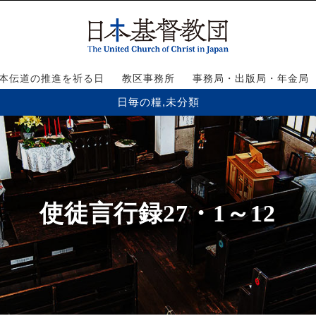
本伝道の推進を祈る日
教区事務所
事務局・出版局・年金局
日毎の糧
,
未分類
使徒言行録27・1～12