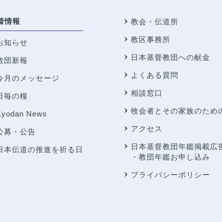
着情報
教会・伝道所
教区事務所
お知らせ
日本基督教団への献金
教団新報
よくある質問
今月のメッセージ
相談窓口
日毎の糧
牧会者とその家族のため
Kyodan News
アクセス
公募・公告
日本基督教団年鑑掲載広
日本伝道の推進を祈る日
・教団年鑑お申し込み
プライバシーポリシー