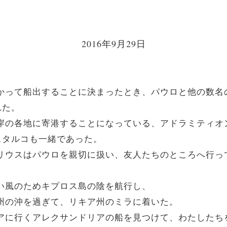
2016年9月29日
へ向かって船出することに決まったとき、パウロと他の数
れた。
州沿岸の各地に寄港することになっている、アドラミティ
スタルコも一緒であった。
、ユリウスはパウロを親切に扱い、友人たちのところへ行
かい風のためキプロス島の陰を航行し、
リア州の沖を過ぎて、リキア州のミラに着いた。
タリアに行くアレクサンドリアの船を見つけて、わたした