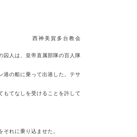
西神美賀多台教会
名の囚人は、皇帝直属部隊の百人隊
オン港の船に乗って出港した。テサ
ってもてなしを受けることを許して
ちをそれに乗り込ませた。