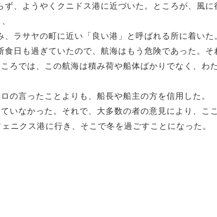
かどらず、ようやくクニドス港に近づいた。ところが、風
し、
て進み、ラサヤの町に近い「良い港」と呼ばれる所に着いた
既に断食日も過ぎていたので、航海はもう危険であった。
見るところでは、この航海は積み荷や船体ばかりでなく、
」
、パウロの言ったことよりも、船長や船主の方を信用した。
に適していなかった。それで、大多数の者の意見により、
フェニクス港に行き、そこで冬を過ごすことになった。