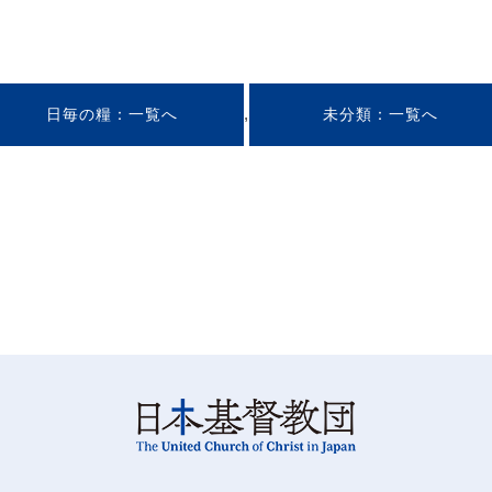
,
日毎の糧
未分類