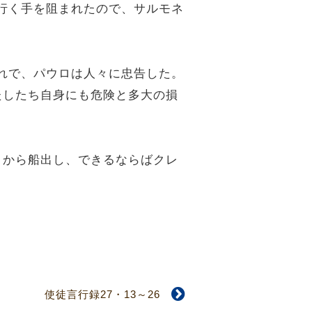
に行く手を阻まれたので、サルモネ
。
それで、パウロは人々に忠告した。
わたしたち自身にも危険と多大の損
ここから船出し、できるならばクレ
使徒言行録27・13～26