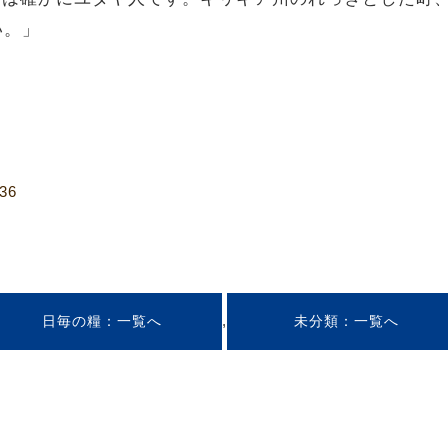
い。」
36
,
日毎の糧
未分類