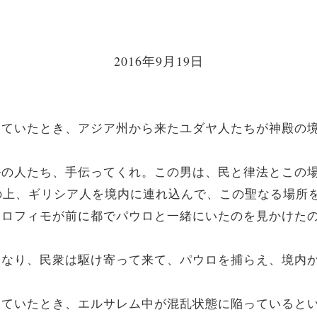
2016年9月19日
うとしていたとき、アジア州から来たユダヤ人たちが神殿
ラエルの人たち、手伝ってくれ。この男は、民と律法とこ
の上、ギリシア人を境内に連れ込んで、この聖なる場所
身のトロフィモが前に都でパウロと一緒にいたのを見かけ
騒ぎになり、民衆は駆け寄って来て、パウロを捕らえ、境
うとしていたとき、エルサレム中が混乱状態に陥っている