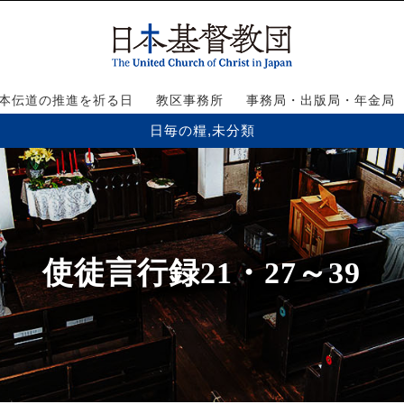
本伝道の推進を祈る日
教区事務所
事務局・出版局・年金局
日毎の糧
,
未分類
使徒言行録21・27～39