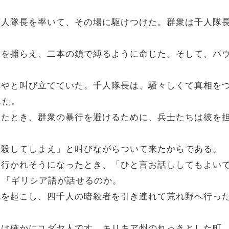
士と百人隊長を率いて、その場に駆けつけた。群衆は千人
パウロを捕らえ、二本の鎖で縛るように命じた。そして、
やこれやと叫び立てていた。千人隊長は、騒々しくて真相
じた。
かかったとき、群衆の暴行を避けるために、兵士たちは彼を
の男を殺してしまえ」と叫びながらついて来たからである。
連れて行かれそうになったとき、「ひと言お話ししてもよい
。「ギリシア語が話せるのか。
近反乱を起こし、四千人の暗殺者を引き連れて荒れ野へ行っ
わたしは確かにユダヤ人です。キリキア州のれっきとした