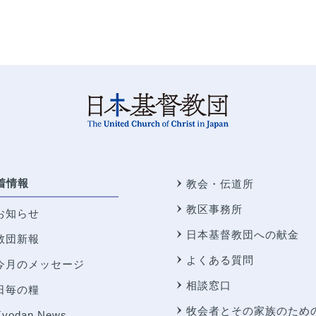
着情報
教会・伝道所
教区事務所
お知らせ
日本基督教団への献金
教団新報
よくある質問
今月のメッセージ
相談窓口
日毎の糧
牧会者とその家族のため
Kyodan News