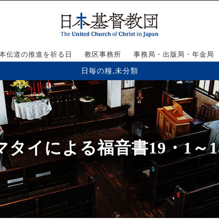
本伝道の推進を祈る日
教区事務所
事務局・出版局・年金局
日毎の糧
,
未分類
マタイによる福音書19・1～1