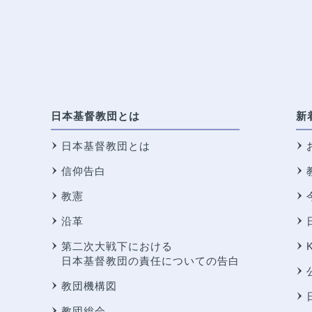
日本基督教団とは
新
日本基督教団とは
信仰告白
教憲
沿革
第二次大戦下における
日本基督教団の責任についての告白
教団機構図
教団総会