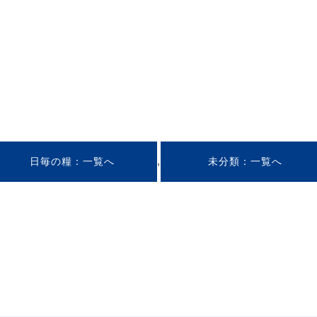
5
,
日毎の糧
未分類