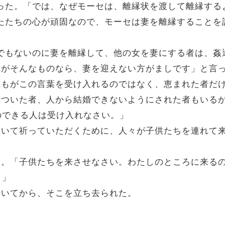
に言った。「では、なぜモーセは、離縁状を渡して離縁す
あなたたちの心が頑固なので、モーセは妻を離縁すること
結婚でもないのに妻を離縁して、他の女を妻にする者は、
の間柄がそんなものなら、妻を迎えない方がましです」と言
「だれもがこの言葉を受け入れるのではなく、恵まれた者だ
生まれついた者、人から結婚できないようにされた者もい
のできる人は受け入れなさい。」
手を置いて祈っていただくために、人々が子供たちを連れ
われた。「子供たちを来させなさい。わたしのところに来
。」
を置いてから、そこを立ち去られた。