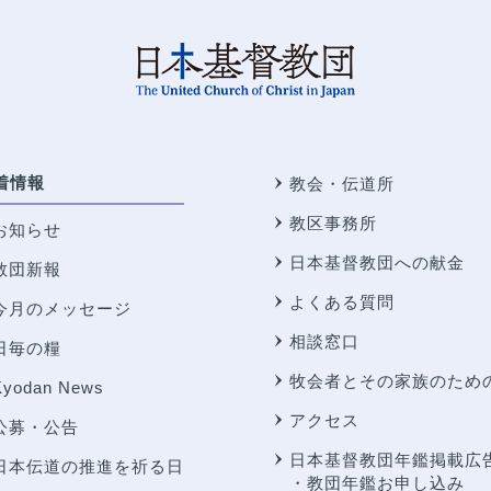
着情報
教会・伝道所
教区事務所
お知らせ
日本基督教団への献金
教団新報
よくある質問
今月のメッセージ
相談窓口
日毎の糧
牧会者とその家族のため
Kyodan News
アクセス
公募・公告
日本基督教団年鑑掲載広
日本伝道の推進を祈る日
・教団年鑑お申し込み