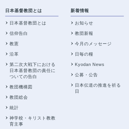
日本基督教団とは
新着情報
日本基督教団とは
お知らせ
信仰告白
教団新報
教憲
今月のメッセージ
沿革
日毎の糧
第二次大戦下における
Kyodan News
日本基督教団の責任に
公募・公告
ついての告白
日本伝道の推進を祈る
教団機構図
日
教団総会
統計
神学校・キリスト教教
育主事