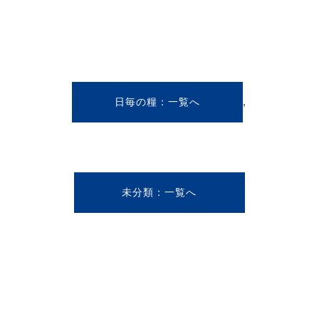
,
日毎の糧
未分類