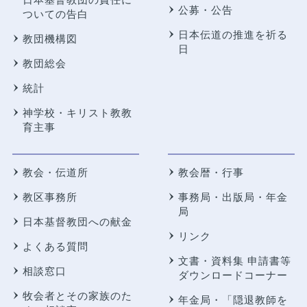
公募・公告
ついての告白
日本伝道の推進を祈る
教団機構図
日
教団総会
統計
神学校・キリスト教教
育主事
教会・伝道所
教会暦・行事
教区事務所
事務局・出版局・年金
局
日本基督教団への献金
リンク
よくある質問
文書・資料集 申請書等
相談窓口
ダウンロードコーナー
牧会者とその家族のた
年金局・
「隠退教師を