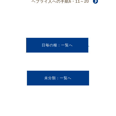
ヘブライ人への手紙6・11～20
,
日毎の糧
未分類