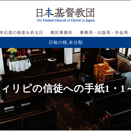
本伝道の推進を祈る日
教区事務所
事務局・出版局・年金局
日毎の糧
,
未分類
ィリピの信徒への手紙1・1