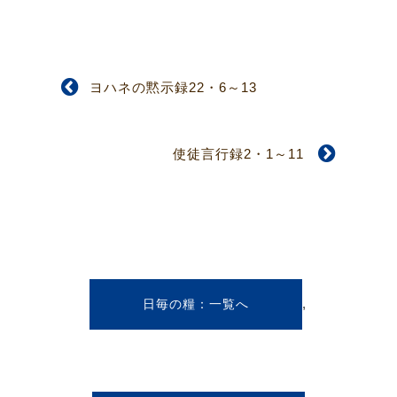
ヨハネの黙示録22・6～13
使徒言行録2・1～11
,
日毎の糧