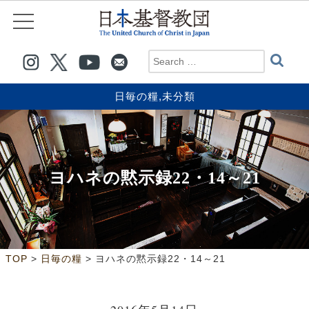
日毎の糧
,
未分類
ヨハネの黙示録22・14～21
>
>
TOP
日毎の糧
ヨハネの黙示録22・14～21