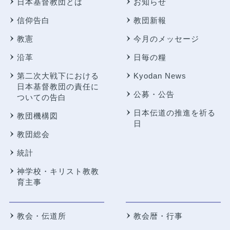
日本基督教団とは
お知らせ
信仰告白
教団新報
教憲
今月のメッセージ
沿革
日毎の糧
第二次大戦下における
Kyodan News
日本基督教団の責任に
公募・公告
ついての告白
日本伝道の推進を祈る
教団機構図
日
教団総会
統計
神学校・キリスト教教
育主事
教会・伝道所
教会暦・行事