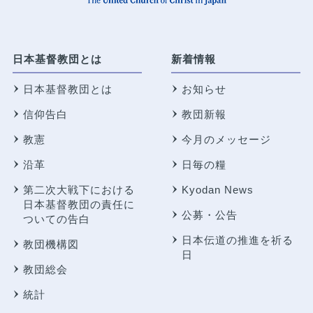
日本基督教団とは
新着情報
日本基督教団とは
お知らせ
信仰告白
教団新報
教憲
今月のメッセージ
沿革
日毎の糧
第二次大戦下における
Kyodan News
日本基督教団の責任に
公募・公告
ついての告白
日本伝道の推進を祈る
教団機構図
日
教団総会
統計