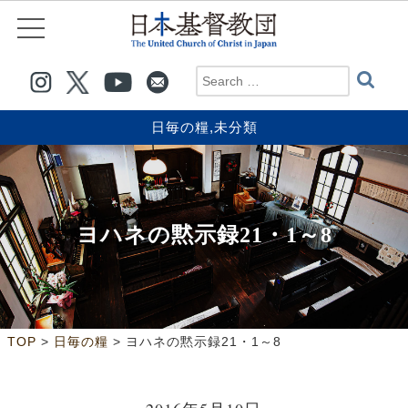
日毎の糧
,
未分類
ヨハネの黙示録21・1～8
>
>
TOP
日毎の糧
ヨハネの黙示録21・1～8