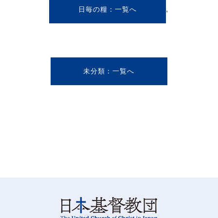
,
日毎の糧
未分類