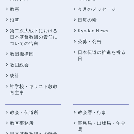
教憲
今月のメッセージ
沿革
日毎の糧
第二次大戦下における
Kyodan News
日本基督教団の責任に
公募・公告
ついての告白
日本伝道の推進を祈る
教団機構図
日
教団総会
統計
神学校・キリスト教教
育主事
教会・伝道所
教会暦・行事
教区事務所
事務局・出版局・年金
局
日本基督教団への献金