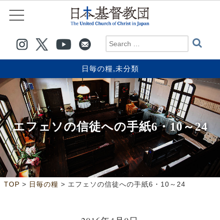
日毎の糧
,
未分類
エフェソの信徒への手紙6・10～24
>
>
TOP
日毎の糧
エフェソの信徒への手紙6・10～24