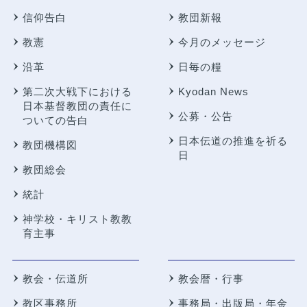
信仰告白
教団新報
教憲
今月のメッセージ
沿革
日毎の糧
第二次大戦下における
Kyodan News
日本基督教団の責任に
公募・公告
ついての告白
日本伝道の推進を祈る
教団機構図
日
教団総会
統計
神学校・キリスト教教
育主事
教会・伝道所
教会暦・行事
教区事務所
事務局・出版局・年金