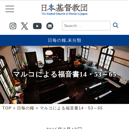
日毎の糧
,
未分類
マルコによる福音書14・53～65
>
>
TOP
日毎の糧
マルコによる福音書14・53～65