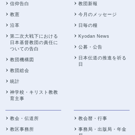
信仰告白
教団新報
教憲
今月のメッセージ
沿革
日毎の糧
第二次大戦下における
Kyodan News
日本基督教団の責任に
公募・公告
ついての告白
日本伝道の推進を祈る
教団機構図
日
教団総会
統計
神学校・キリスト教教
育主事
教会・伝道所
教会暦・行事
教区事務所
事務局・出版局・年金