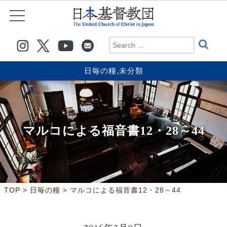
日毎の糧
,
未分類
マルコによる福音書12・28～44
>
>
TOP
日毎の糧
マルコによる福音書12・28～44