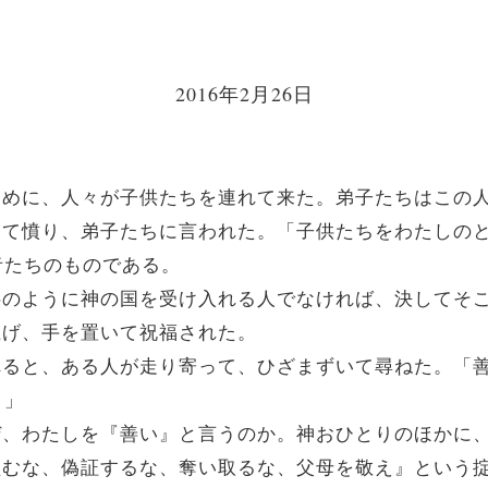
2016年2月26日
だくために、人々が子供たちを連れて来た。弟子たちはこの
れを見て憤り、弟子たちに言われた。「子供たちをわたし
者たちのものである。
。子供のように神の国を受け入れる人でなければ、決してそ
き上げ、手を置いて祝福された。
とされると、ある人が走り寄って、ひざまずいて尋ねた。
。」
「なぜ、わたしを『善い』と言うのか。神おひとりのほかに
な、盗むな、偽証するな、奪い取るな、父母を敬え』という