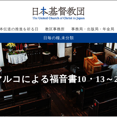
本伝道の推進を祈る日
教区事務所
事務局・出版局・年金局
日毎の糧
,
未分類
マルコによる福音書10・13～2