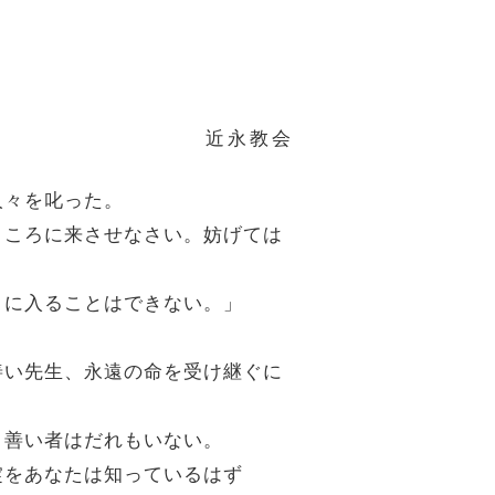
近永教会
人々を叱った。
のところに来させなさい。妨げては
こに入ることはできない。」
「善い先生、永遠の命を受け継ぐに
、善い者はだれもいない。
掟をあなたは知っているはず