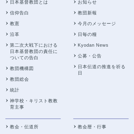
日本基督教団とは
お知らせ
信仰告白
教団新報
教憲
今月のメッセージ
沿革
日毎の糧
第二次大戦下における
Kyodan News
日本基督教団の責任に
公募・公告
ついての告白
日本伝道の推進を祈る
教団機構図
日
教団総会
統計
神学校・キリスト教教
育主事
教会・伝道所
教会暦・行事