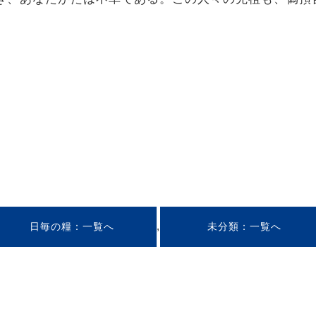
,
日毎の糧
未分類