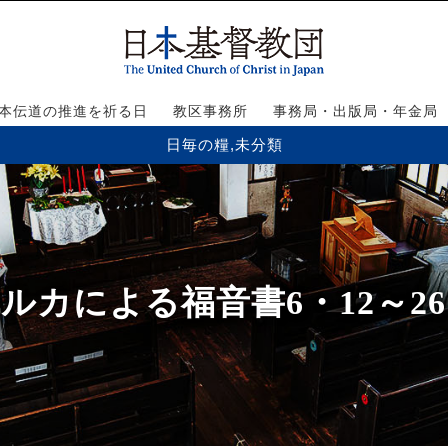
本伝道の推進を祈る日
教区事務所
事務局・出版局・年金局
日毎の糧
,
未分類
ルカによる福音書6・12～26