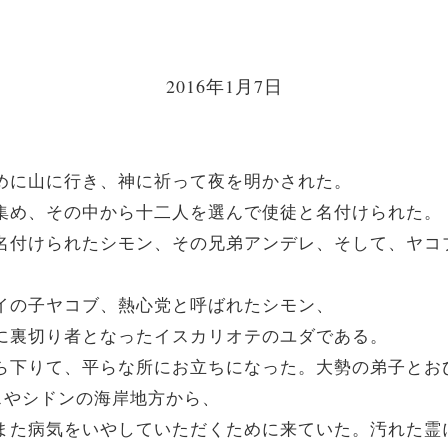
2016年1月7日
るために山に行き、神に祈って夜を明かされた。
呼び集め、その中から十二人を選んで使徒と名付けられた。
ロと名付けられたシモン、その兄弟アンデレ、そして、ヤ
ファイの子ヤコブ、熱心党と呼ばれたシモン、
に後に裏切り者となったイスカリオテのユダである。
山から下りて、平らな所にお立ちになった。大勢の弟子と
スやシドンの海岸地方から、
め、また病気をいやしていただくために来ていた。汚れた