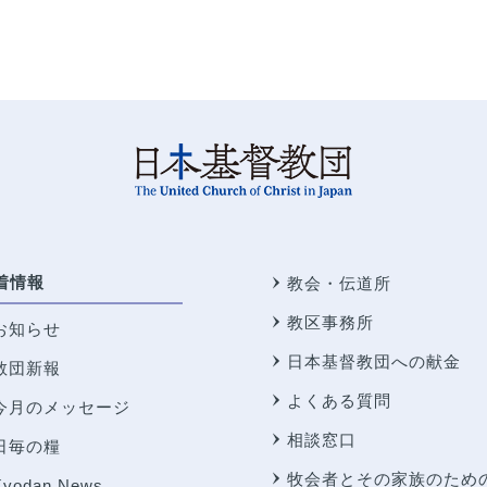
着情報
教会・伝道所
教区事務所
お知らせ
日本基督教団への献金
教団新報
よくある質問
今月のメッセージ
相談窓口
日毎の糧
牧会者とその家族のため
Kyodan News