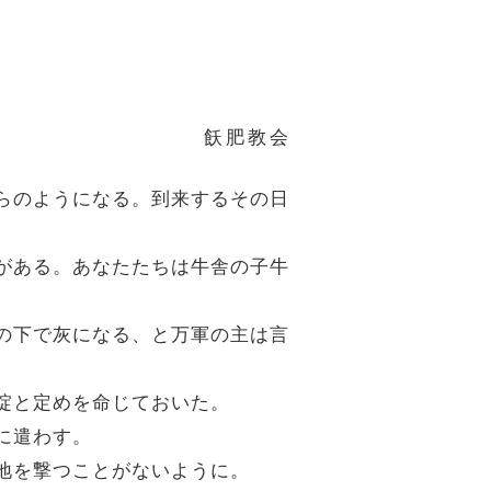
飫肥教会
わらのようになる。到来するその日
力がある。あなたたちは牛舎の子牛
足の下で灰になる、と万軍の主は言
で掟と定めを命じておいた。
に遣わす。
の地を撃つことがないように。