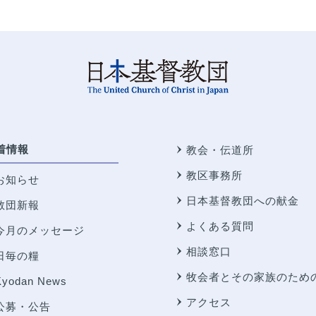
着情報
教会・伝道所
教区事務所
お知らせ
日本基督教団への献金
教団新報
よくある質問
今月のメッセージ
相談窓口
日毎の糧
牧会者とその家族のため
Kyodan News
アクセス
公募・公告