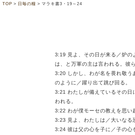
>
>
TOP
日毎の糧
マラキ書3・19～24
3:19 見よ、その日が来る／
は、と万軍の主は言われる。彼
3:20 しかし、わが名を畏れ
のように／躍り出て跳び回る。
3:21 わたしが備えているそ
われる。
3:22 わが僕モーセの教えを
3:23 見よ、わたしは／大い
3:24 彼は父の心を子に／子