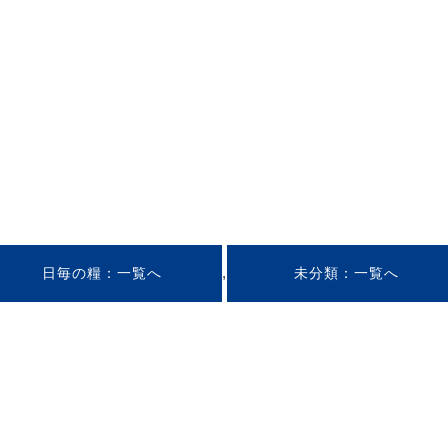
,
日毎の糧
未分類