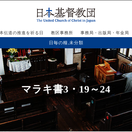
本伝道の推進を祈る日
教区事務所
事務局・出版局・年金局
日毎の糧
,
未分類
マラキ書3・19～24