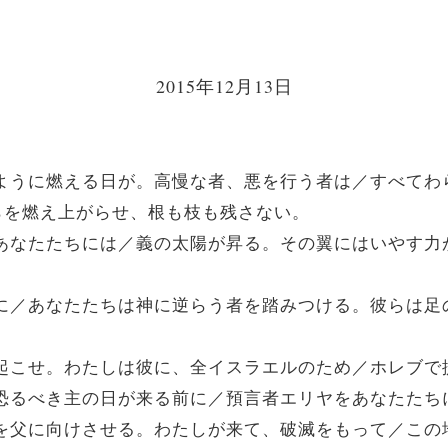
2015年12月13日
炉のように燃える日が。高慢な者、悪を行う者は／すべて
らを燃え上がらせ、根も枝も残さない。
敬うあなたたちには／義の太陽が昇る。その翼にはいやす
の日に／あなたたちは神に逆らう者を踏みつける。彼らは
思い起こせ。わたしは彼に、全イスラエルのため／ホレブ
なる恐るべき主の日が来る前に／預言者エリヤをあなたたち
の心を父に向けさせる。わたしが来て、破滅をもって／こ