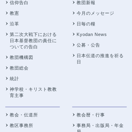
信仰告白
教団新報
教憲
今月のメッセージ
沿革
日毎の糧
第二次大戦下における
Kyodan News
日本基督教団の責任に
公募・公告
ついての告白
日本伝道の推進を祈る
教団機構図
日
教団総会
統計
神学校・キリスト教教
育主事
教会・伝道所
教会暦・行事
教区事務所
事務局・出版局・年金
局