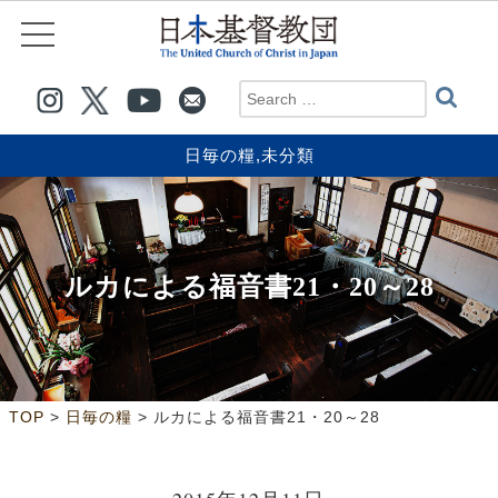
日毎の糧
,
未分類
ルカによる福音書21・20～28
>
>
TOP
日毎の糧
ルカによる福音書21・20～28