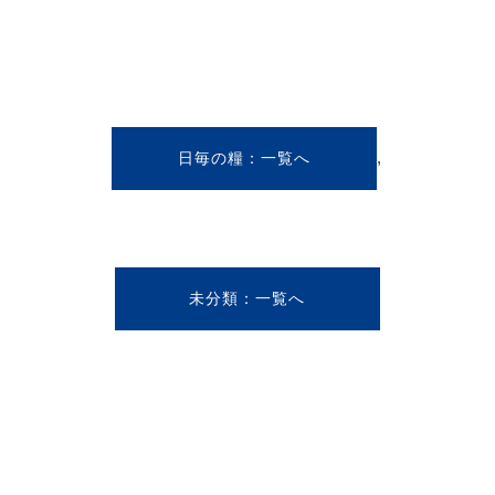
,
日毎の糧
未分類