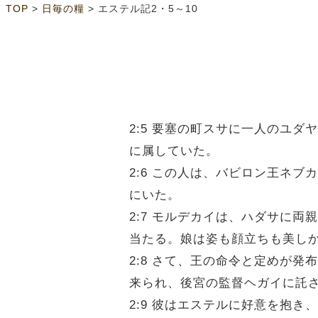
>
>
TOP
日毎の糧
エステル記2・5～10
2:5 要塞の町スサに一人のユ
に属していた。
2:6 この人は、バビロン王ネ
にいた。
2:7 モルデカイは、ハダサに
当たる。娘は姿も顔立ちも美し
2:8 さて、王の命令と定めが
来られ、後宮の監督ヘガイに託
2:9 彼はエステルに好意を抱