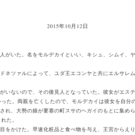
2015年10月12日
ダヤ人がいた。名をモルデカイといい、キシュ、シムイ、
ブカドネツァルによって、ユダ王エコンヤと共にエルサレ
両親がいないので、その後見人となっていた。彼女がエス
かった。両親を亡くしたので、モルデカイは彼女を自分
発布され、大勢の娘が要塞の町スサのヘガイのもとに集め
された。
き、目をかけた。早速化粧品と食べ物を与え、王宮からえ