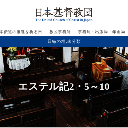
本伝道の推進を祈る日
教区事務所
事務局・出版局・年金局
日毎の糧
,
未分類
エステル記2・5～10