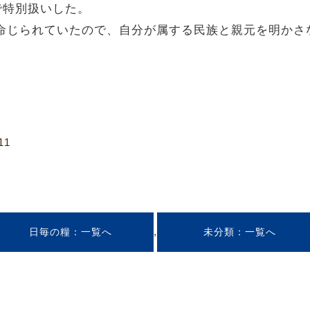
で特別扱いした。
イに命じられていたので、自分が属する民族と親元を明かさ
11
,
日毎の糧
未分類