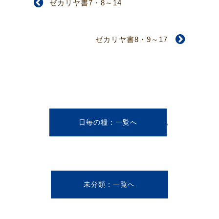
ゼカリヤ書7・8～14
ゼカリヤ書8・9～17
,
日毎の糧
未分類