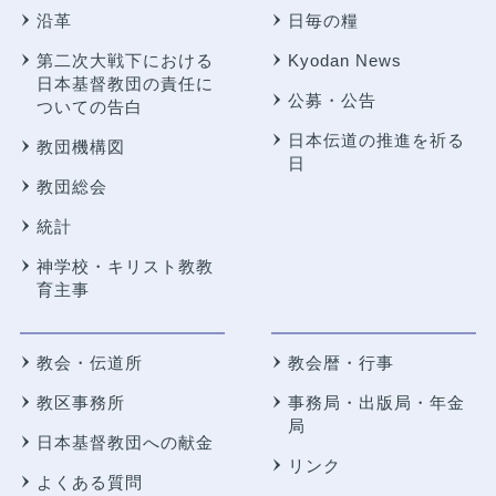
沿革
日毎の糧
第二次大戦下における
Kyodan News
日本基督教団の責任に
公募・公告
ついての告白
日本伝道の推進を祈る
教団機構図
日
教団総会
統計
神学校・キリスト教教
育主事
教会・伝道所
教会暦・行事
教区事務所
事務局・出版局・年金
局
日本基督教団への献金
リンク
よくある質問