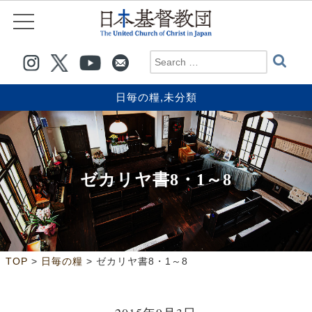
日毎の糧
,
未分類
ゼカリヤ書8・1～8
>
>
TOP
日毎の糧
ゼカリヤ書8・1～8