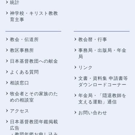
統計
神学校・キリスト教教
育主事
教会・伝道所
教会暦・行事
教区事務所
事務局・出版局・年金
局
日本基督教団への献金
リンク
よくある質問
文書・資料集 申請書等
相談窓口
ダウンロードコーナー
牧会者とその家族のた
年金局・
「隠退教師を
めの相談室
支える運動」通信
アクセス
お問い合わせ
日本基督教団年鑑掲載
広告
・教団年鑑お申し込み