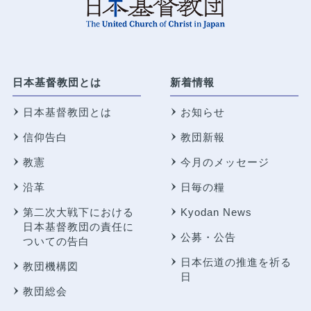
日本基督教団とは
新着情報
日本基督教団とは
お知らせ
信仰告白
教団新報
教憲
今月のメッセージ
沿革
日毎の糧
第二次大戦下における
Kyodan News
日本基督教団の責任に
公募・公告
ついての告白
日本伝道の推進を祈る
教団機構図
日
教団総会