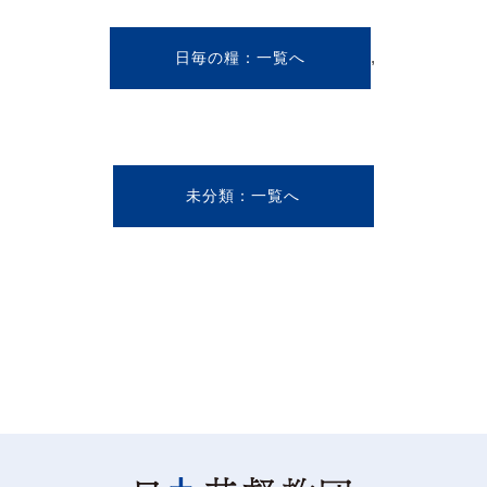
,
日毎の糧
未分類