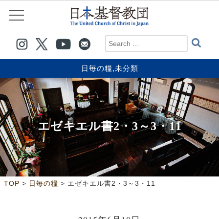
日毎の糧
,
未分類
エゼキエル書2・3～3・11
>
>
TOP
日毎の糧
エゼキエル書2・3～3・11