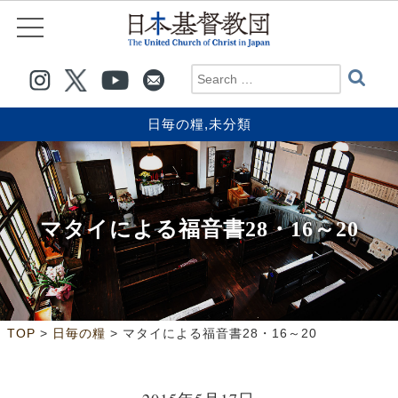
日毎の糧
,
未分類
マタイによる福音書28・16～20
>
>
TOP
日毎の糧
マタイによる福音書28・16～20