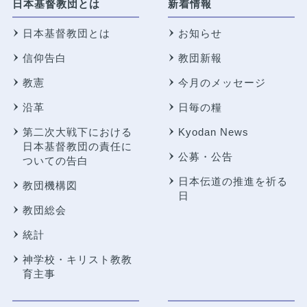
日本基督教団とは
新着情報
日本基督教団とは
お知らせ
信仰告白
教団新報
教憲
今月のメッセージ
沿革
日毎の糧
第二次大戦下における
Kyodan News
日本基督教団の責任に
公募・公告
ついての告白
日本伝道の推進を祈る
教団機構図
日
教団総会
統計
神学校・キリスト教教
育主事