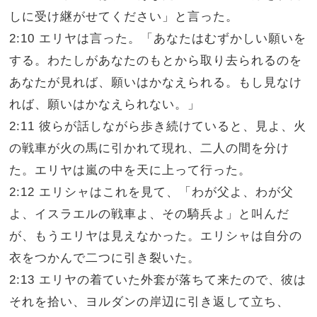
しに受け継がせてください」と言った。
2:10 エリヤは言った。「あなたはむずかしい願いを
する。わたしがあなたのもとから取り去られるのを
あなたが見れば、願いはかなえられる。もし見なけ
れば、願いはかなえられない。」
2:11 彼らが話しながら歩き続けていると、見よ、火
の戦車が火の馬に引かれて現れ、二人の間を分け
た。エリヤは嵐の中を天に上って行った。
2:12 エリシャはこれを見て、「わが父よ、わが父
よ、イスラエルの戦車よ、その騎兵よ」と叫んだ
が、もうエリヤは見えなかった。エリシャは自分の
衣をつかんで二つに引き裂いた。
2:13 エリヤの着ていた外套が落ちて来たので、彼は
それを拾い、ヨルダンの岸辺に引き返して立ち、