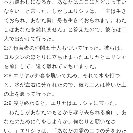
へお遣わしになるが、あなたはここにとどまってい
なさい」と言った。しかしエリシャは、「主は生き
ておられ、あなた御自身も生きておられます。わた
しはあなたを離れません」と答えたので、彼らは二
人で出かけて行った。
2:7 預言者の仲間五十人もついて行った。彼らは、
ヨルダンのほとりに立ち止まったエリヤとエリシャ
を前にして、遠く離れて立ち止まった。
2:8 エリヤが外套を脱いで丸め、それで水を打つ
と、水が左右に分かれたので、彼ら二人は乾いた土
の上を渡って行った。
2:9 渡り終わると、エリヤはエリシャに言った。
「わたしがあなたのもとから取り去られる前に、あ
なたのために何をしようか。何なりと願いなさ
い。」エリシャは、「あなたの霊の二つの分をわた