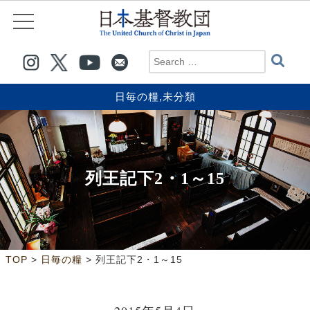
日毎の糧
,
未分類
列王記下2・1～15
>
>
TOP
日毎の糧
列王記下2・1～15