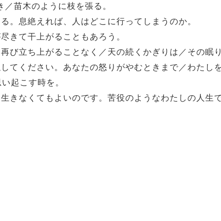
吹き／苗木のように枝を張る。
たわる。息絶えれば、人はどこに行ってしまうのか。
れが尽きて干上がることもあろう。
間は／再び立ち上がることなく／天の続くかぎりは／その眠
府に隠してください。あなたの怒りがやむときまで／わた
思い起こす時を。
／もう生きなくてもよいのです。苦役のようなわたしの人