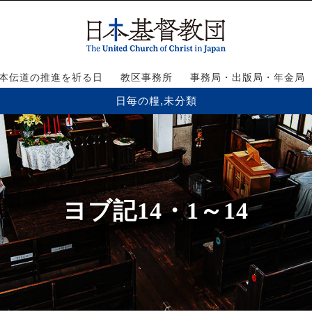
本伝道の推進を祈る日
教区事務所
事務局・出版局・年金局
日毎の糧
,
未分類
ヨブ記14・1～14