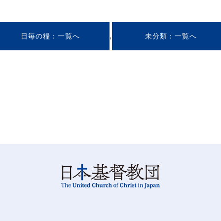
,
日毎の糧
未分類