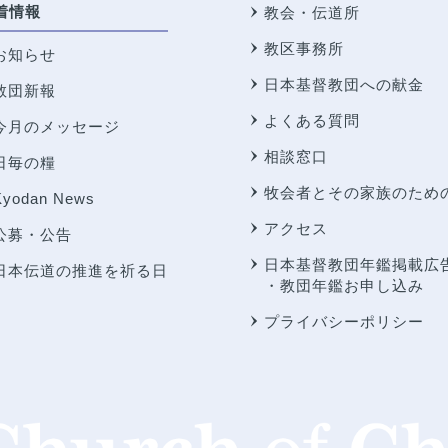
着情報
教会・伝道所
教区事務所
お知らせ
日本基督教団への献金
教団新報
よくある質問
今月のメッセージ
相談窓口
日毎の糧
牧会者とその家族のため
Kyodan News
アクセス
公募・公告
日本基督教団年鑑掲載広
日本伝道の推進を祈る日
・教団年鑑お申し込み
プライバシーポリシー