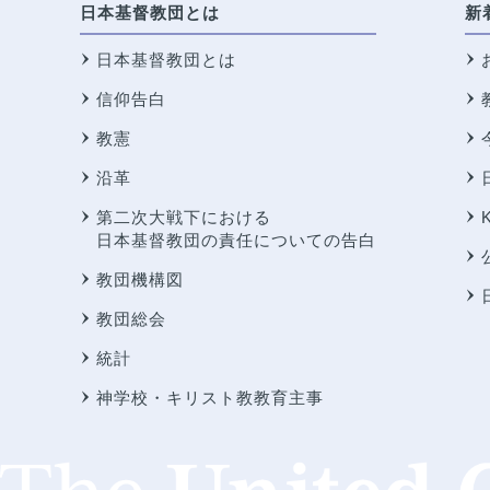
日本基督教団とは
新
日本基督教団とは
信仰告白
教憲
沿革
第二次大戦下における
日本基督教団の責任についての告白
教団機構図
教団総会
統計
神学校・キリスト教教育主事