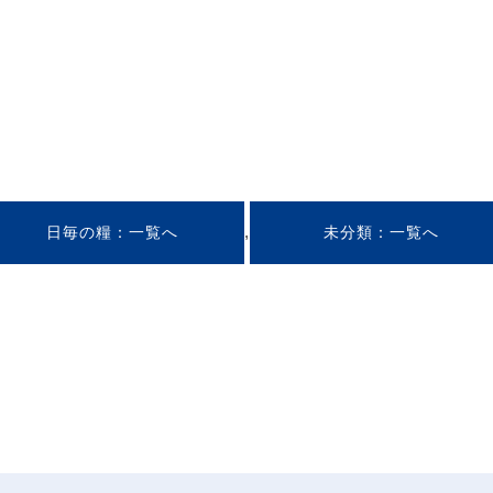
,
日毎の糧
未分類