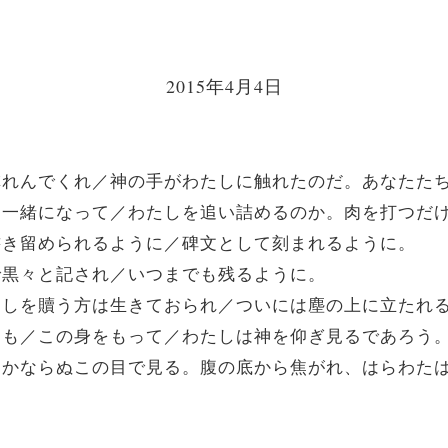
2015年4月4日
しを憐れんでくれ／神の手がわたしに触れたのだ。あなたた
で神と一緒になって／わたしを追い詰めるのか。肉を打つだ
葉が書き留められるように／碑文として刻まれるように。
鉛で黒々と記され／いつまでも残るように。
／わたしを贖う方は生きておられ／ついには塵の上に立たれ
ようとも／この身をもって／わたしは神を仰ぎ見るであろう
る／ほかならぬこの目で見る。腹の底から焦がれ、はらわた