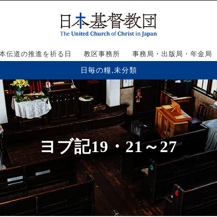
本伝道の推進を祈る日
教区事務所
事務局・出版局・年金局
日毎の糧
,
未分類
ヨブ記19・21～27