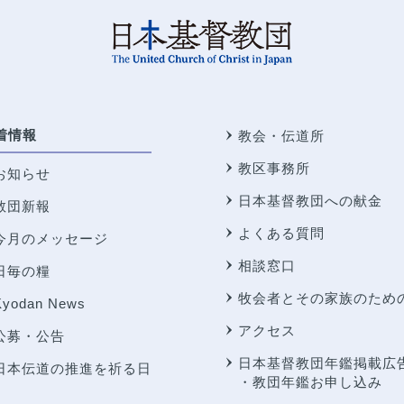
着情報
教会・伝道所
教区事務所
お知らせ
日本基督教団への献金
教団新報
よくある質問
今月のメッセージ
相談窓口
日毎の糧
牧会者とその家族のため
Kyodan News
アクセス
公募・公告
日本基督教団年鑑掲載広
日本伝道の推進を祈る日
・教団年鑑お申し込み