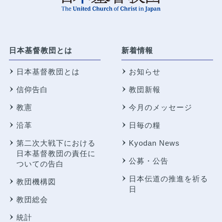
日本基督教団とは
新着情報
日本基督教団とは
お知らせ
信仰告白
教団新報
教憲
今月のメッセージ
沿革
日毎の糧
第二次大戦下における
Kyodan News
日本基督教団の責任に
公募・公告
ついての告白
日本伝道の推進を祈る
教団機構図
日
教団総会
統計