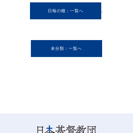
,
日毎の糧
未分類