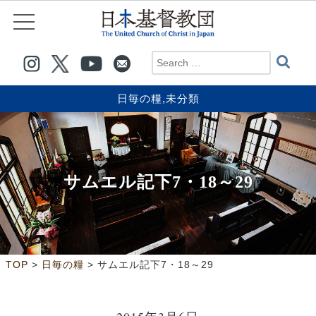
日毎の糧
,
未分類
サムエル記下7・18～29
>
>
TOP
日毎の糧
サムエル記下7・18～29