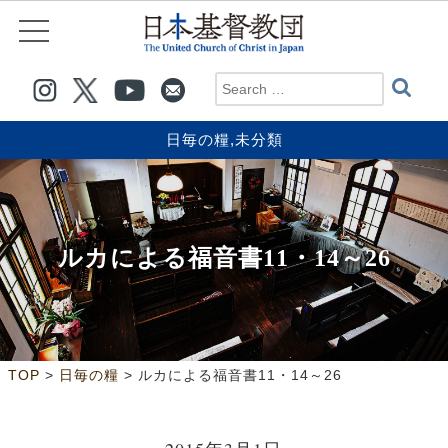
日毎の糧
,
未分類
ルカによる福音書11・14～26
>
>
TOP
日毎の糧
ルカによる福音書11・14～26