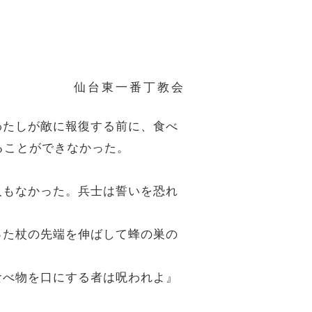
仙台東一番丁教会
、わたしが敵に報復する前に、食べ
ることができなかった。
一人もなかった。兵士は誓いを恐れ
持った杖の先端を伸ばして蜂の巣の
、食べ物を口にする者は呪われよ』