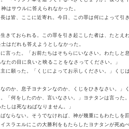
、神はサウルに答えられなかった。
兵士の長は皆、ここに近寄れ。今日、この罪は何によって
る主は生きておられる。この罪を引き起こした者は、たと
兵士はだれも答えようとしなかった。
の全軍に言った。「お前たちはそちらにいなさい。わたしと
あなたの目に良いと映ることをなさってください。」
の神、主に願った。「くじによってお示しください。」く
わたしなのか、息子ヨナタンなのか、くじをひきなさい。」
言った。「何をしたのか、言いなさい。」ヨナタンは言っ
わたしは死なねばなりません。」
死なねばならない。そうでなければ、神が幾重にもわたしを
た。「イスラエルにこの大勝利をもたらしたヨナタンが死