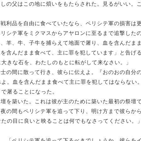
「わたしの父はこの地に煩いをもたらされた。見るがいい
取った戦利品を自由に食べていたなら、ペリシテ軍の損害は
は、ペリシテ軍をミクマスからアヤロンに至るまで追撃し
かかり、羊、牛、子牛を捕らえて地面で屠り、血を含んだま
今、血を含んだまま食べて、主に罪を犯しています」と告
に大きな石を、わたしのもとに転がして来なさい。」
。「兵士の間に散って行き、彼らに伝えよ。『おのおの自
べよ。血を含んだまま食べて主に罪を犯してはならない
こで屠ることになった。
主の祭壇を築いた。これは彼が主のために築いた最初の祭壇
た。「夜の間もペリシテ軍を追って下り、明け方まで彼ら
なたの目に良いと映ることは何でもなさってください。
求めた。「ペリシテ軍を追って下るべきでしょうか。彼ら