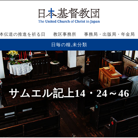
本伝道の推進を祈る日
教区事務所
事務局・出版局・年金局
日毎の糧
,
未分類
サムエル記上14・24～46