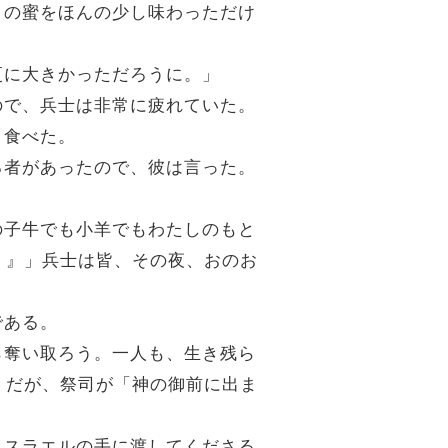
。この蜜をほんの少し味わっただけ
更に大きかっただろうに。」
たので、兵士は非常に疲れていた。
ま食べた。
げる者があったので、彼は言った。
分の子牛でも小羊でもわたしのもと
。』」兵士は皆、その夜、おのお
である。
から奪い取ろう。一人も、生き残ら
」だが、祭司が「神の御前に出ま
をイスラエルの手に渡してくださる