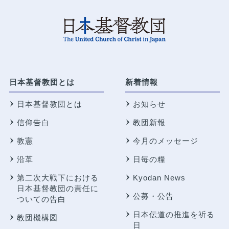
日本基督教団とは
新着情報
日本基督教団とは
お知らせ
信仰告白
教団新報
教憲
今月のメッセージ
沿革
日毎の糧
第二次大戦下における
Kyodan News
日本基督教団の責任に
公募・公告
ついての告白
日本伝道の推進を祈る
教団機構図
日