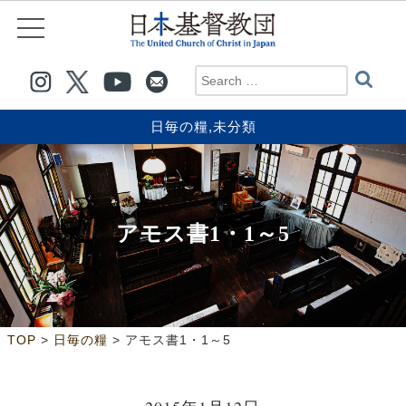
日毎の糧
,
未分類
アモス書1・1～5
>
>
TOP
日毎の糧
アモス書1・1～5