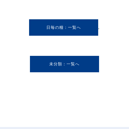
,
日毎の糧
未分類