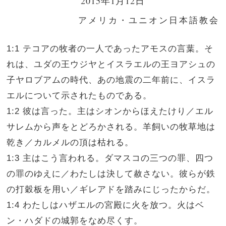
2015年1月12日
アメリカ・ユニオン日本語教会
1:1 テコアの牧者の一人であったアモスの言葉。そ
れは、ユダの王ウジヤとイスラエルの王ヨアシュの
子ヤロブアムの時代、あの地震の二年前に、イスラ
エルについて示されたものである。
1:2 彼は言った。主はシオンからほえたけり／エル
サレムから声をとどろかされる。羊飼いの牧草地は
乾き／カルメルの頂は枯れる。
1:3 主はこう言われる。ダマスコの三つの罪、四つ
の罪のゆえに／わたしは決して赦さない。彼らが鉄
の打穀板を用い／ギレアドを踏みにじったからだ。
1:4 わたしはハザエルの宮殿に火を放つ。火はベ
ン・ハダドの城郭をなめ尽くす。