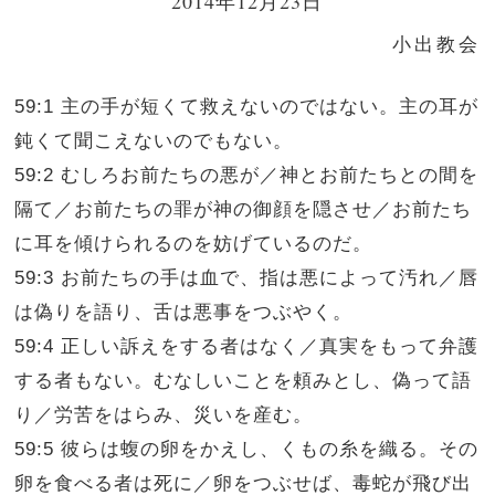
2014年12月23日
小出教会
59:1 主の手が短くて救えないのではない。主の耳が
鈍くて聞こえないのでもない。
59:2 むしろお前たちの悪が／神とお前たちとの間を
隔て／お前たちの罪が神の御顔を隠させ／お前たち
に耳を傾けられるのを妨げているのだ。
59:3 お前たちの手は血で、指は悪によって汚れ／唇
は偽りを語り、舌は悪事をつぶやく。
59:4 正しい訴えをする者はなく／真実をもって弁護
する者もない。むなしいことを頼みとし、偽って語
り／労苦をはらみ、災いを産む。
59:5 彼らは蝮の卵をかえし、くもの糸を織る。その
卵を食べる者は死に／卵をつぶせば、毒蛇が飛び出