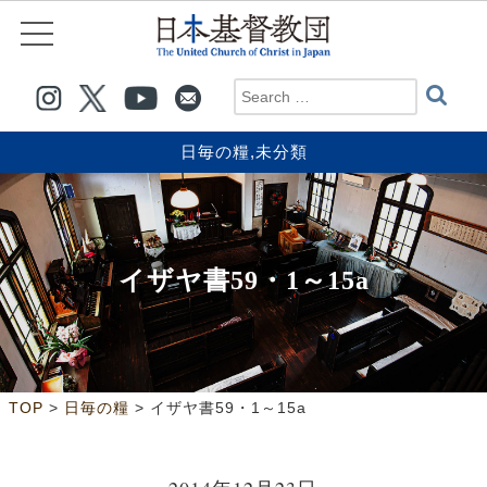
日毎の糧
,
未分類
イザヤ書59・1～15a
>
>
TOP
日毎の糧
イザヤ書59・1～15a