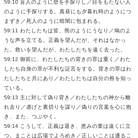
59:10 盲人のように壁を手探りし／目をもたない人
のように手探りする。真昼にも夕暮れ時のようにつ
まずき／死人のように暗闇に包まれる。
59:11 わたしたちは皆、熊のようにうなり／鳩のよ
うな声を立てる。正義を望んだが、それはなかっ
た。救いを望んだが、わたしたちを遠く去った。
59:12 御前に、わたしたちの背きの罪は重く／わた
したち自身の罪が不利な証言をする。背きの罪はわ
たしたちと共にあり／わたしたちは自分の咎を知っ
ている。
59:13 主に対して偽り背き／わたしたちの神から離
れ去り／虐げと裏切りを謀り／偽りの言葉を心に抱
き、また、つぶやく。
59:14 こうして、正義は退き、恵みの業は遠くに立
つ。まことは広場でよろめき／正しいことは通るこ