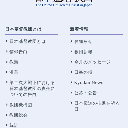
日本基督教団とは
新着情報
日本基督教団とは
お知らせ
信仰告白
教団新報
教憲
今月のメッセージ
沿革
日毎の糧
第二次大戦下における
Kyodan News
日本基督教団の責任に
公募・公告
ついての告白
日本伝道の推進を祈る
教団機構図
日
教団総会
統計