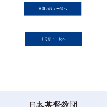
,
日毎の糧
未分類