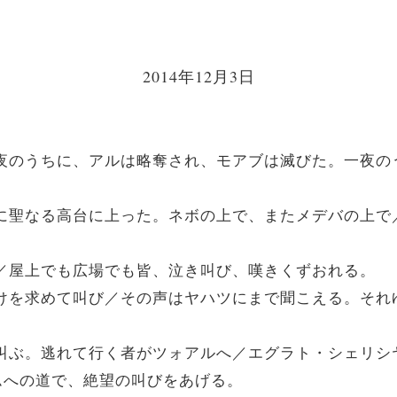
2014年12月3日
。一夜のうちに、アルは略奪され、モアブは滅びた。一夜
ために聖なる高台に上った。ネボの上で、またメデバの上
とい／屋上でも広場でも皆、泣き叫び、嘆きくずおれる。
は助けを求めて叫び／その声はヤハツにまで聞こえる。そ
めに叫ぶ。逃れて行く者がツォアルへ／エグラト・シェリ
ムへの道で、絶望の叫びをあげる。