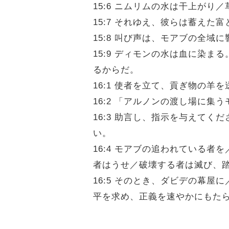
15:6 ニムリムの水は干上が
15:7 それゆえ、彼らは蓄え
15:8 叫び声は、モアブの全
15:9 ディモンの水は血に染
るからだ。
16:1 使者を立て、貢ぎ物の
16:2 「アルノンの渡し場に
16:3 助言し、指示を与えて
い。
16:4 モアブの追われている
者はうせ／破壊する者は滅び、
16:5 そのとき、ダビデの幕
平を求め、正義を速やかにもた