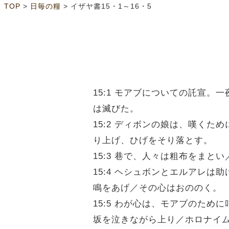
>
>
TOP
日毎の糧
イザヤ書15・1～16・5
15:1 モアブについての託宣
は滅びた。
15:2 ディボンの娘は、嘆く
り上げ、ひげをそり落とす。
15:3 巷で、人々は粗布をま
15:4 ヘシュボンとエルアレ
鳴をあげ／その心はおののく。
15:5 わが心は、モアブのた
坂を泣きながら上り／ホロナイ