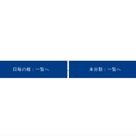
,
日毎の糧
未分類