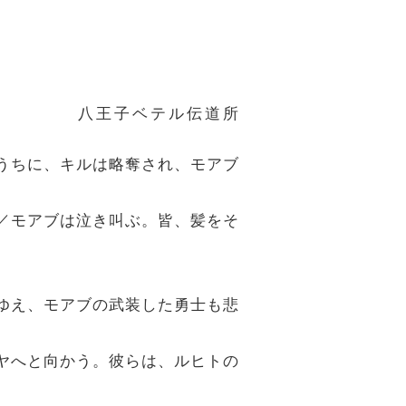
八王子ベテル伝道所
のうちに、キルは略奪され、モアブ
で／モアブは泣き叫ぶ。皆、髪をそ
れゆえ、モアブの武装した勇士も悲
シヤへと向かう。彼らは、ルヒトの