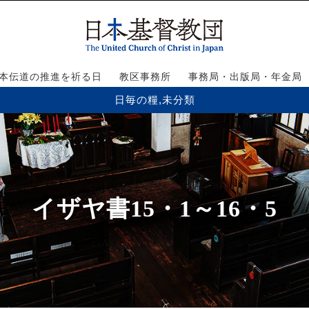
本伝道の推進を祈る日
教区事務所
事務局・出版局・年金局
日毎の糧
,
未分類
イザヤ書15・1～16・5