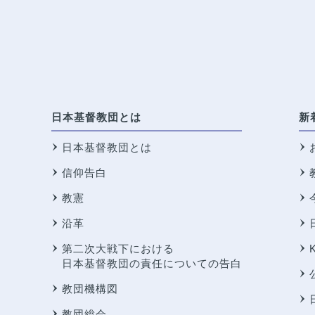
日本基督教団とは
新
日本基督教団とは
信仰告白
教憲
沿革
第二次大戦下における
日本基督教団の責任についての告白
教団機構図
教団総会