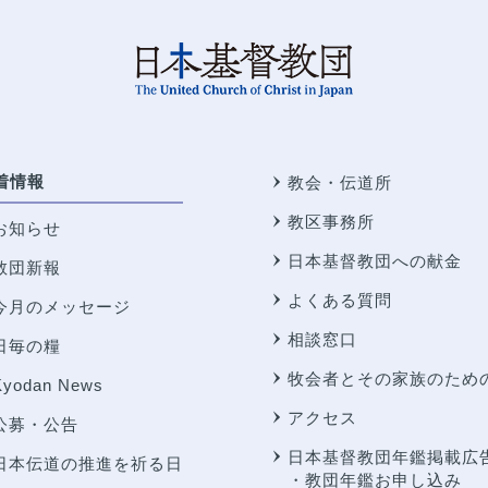
着情報
教会・伝道所
教区事務所
お知らせ
日本基督教団への献金
教団新報
よくある質問
今月のメッセージ
相談窓口
日毎の糧
牧会者とその家族のため
Kyodan News
アクセス
公募・公告
日本基督教団年鑑掲載広
日本伝道の推進を祈る日
・教団年鑑お申し込み