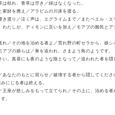
り／草は枯れ、青草は尽き／緑はなくなった。
た富と家財を携え／アラビムの川床を渡る。
域に響き渡り／泣く声は、エグライムまで／またベエル・
まる。わたしが、ディモンに災いを加え／モアブの難民と
羊を送れ／その地を治める者よ／荒れ野の町セラから、娘シ
集うモアブの娘らは／巣を追われ、さまよう鳥のようです。
ください。真昼にも夜のような陰となって／追われた者を
者を／あなたのもとに宿らせ／破壊する者から隠してくだ
踏みにじる者は絶える。
屋に／王座が慈しみをもって立てられ／その上に、治める
らす。