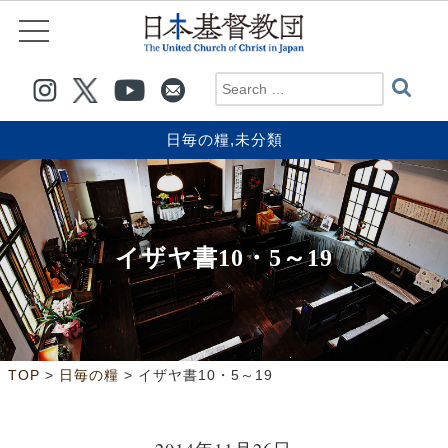
日毎の糧
,
未分類
イザヤ書10・5～19
>
>
TOP
日毎の糧
イザヤ書10・5～19