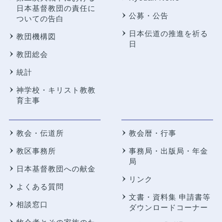
日本基督教団の責任に
公募・公告
ついての告白
日本伝道の推進を祈る
教団機構図
日
教団総会
統計
神学校・キリスト教教
育主事
教会・伝道所
教会暦・行事
教区事務所
事務局・出版局・年金
局
日本基督教団への献金
リンク
よくある質問
文書・資料集 申請書等
相談窓口
ダウンロードコーナー