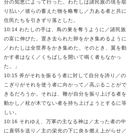
分の知恵によって行った。わたしは諸民族の境を取
り払い／彼らの蓄えた物を略奪し／力ある者と共に
住民たちを引きずり落とした。
10:14 わたしの手は、鳥の巣を奪うように／諸民族
の富に伸びた。置き去られた卵をかき集めるように
／わたしは全世界をかき集めた。そのとき、翼を動
かす者はなく／くちばしを開いて鳴く者もなかっ
た。」
10:15 斧がそれを振るう者に対して自分を誇り／の
こぎりがそれを使う者に向かって／高ぶることがで
きるだろうか。それは、鞭が自分を振り上げる者を
動かし／杖が木でない者を持ち上げようとするに等
しい。
10:16 それゆえ、万軍の主なる神は／太った者の中
に衰弱を送り／主の栄光の下に炎を燃え上がらせ／