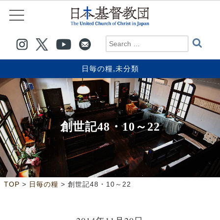
日毎の糧
,
未分類
創世記48・10～22
>
>
TOP
日毎の糧
創世記48・10～22