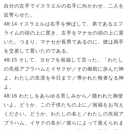
自分の左手でイスラエルの右手に向かわせ、二人を
近寄らせた。
48:14 イスラエルは右手を伸ばして、弟であるエフ
ライムの頭の上に置き、左手をマナセの頭の上に置
いた。つまり、マナセが長男であるのに、彼は両手
を交差して置いたのである。
48:15 そして、ヨセフを祝福して言った。「わたし
の先祖アブラハムとイサクが／その御前に歩んだ神
よ。わたしの生涯を今日まで／導かれた牧者なる神
よ。
48:16 わたしをあらゆる苦しみから／贖われた御使
いよ。どうか、この子供たちの上に／祝福をお与え
ください。どうか、わたしの名と／わたしの先祖ア
ブラハム、イサクの名が／彼らによって覚えられま