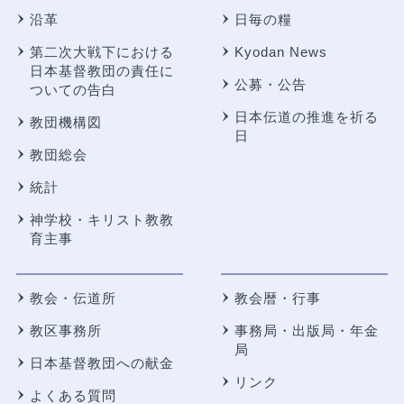
沿革
日毎の糧
第二次大戦下における
Kyodan News
日本基督教団の責任に
公募・公告
ついての告白
日本伝道の推進を祈る
教団機構図
日
教団総会
統計
神学校・キリスト教教
育主事
教会・伝道所
教会暦・行事
教区事務所
事務局・出版局・年金
局
日本基督教団への献金
リンク
よくある質問