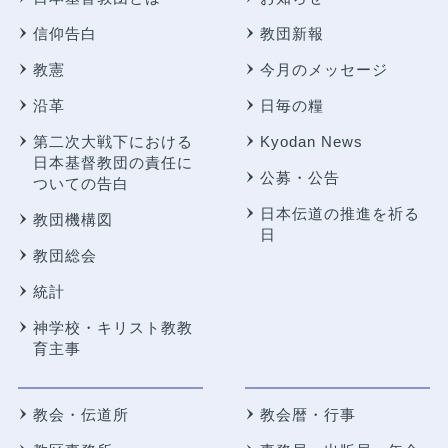
信仰告白
教団新報
教憲
今月のメッセージ
沿革
日毎の糧
第二次大戦下における
Kyodan News
日本基督教団の責任に
公募・公告
ついての告白
日本伝道の推進を祈る
教団機構図
日
教団総会
統計
神学校・キリスト教教
育主事
教会・伝道所
教会暦・行事