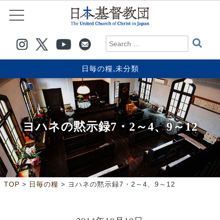
日毎の糧
,
未分類
ヨハネの黙示録7・2～4、9～12
>
>
TOP
日毎の糧
ヨハネの黙示録7・2～4、9～12