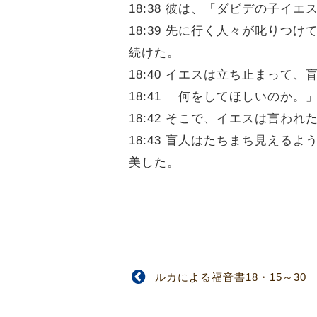
18:38 彼は、「ダビデの子イ
18:39 先に行く人々が叱り
続けた。
18:40 イエスは立ち止まっ
18:41 「何をしてほしいの
18:42 そこで、イエスは言
18:43 盲人はたちまち見え
美した。
ルカによる福音書18・15～30