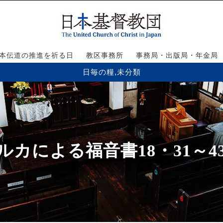
本伝道の推進を祈る日
教区事務所
事務局・出版局・年金局
日毎の糧
,
未分類
ルカによる福音書18・31～4