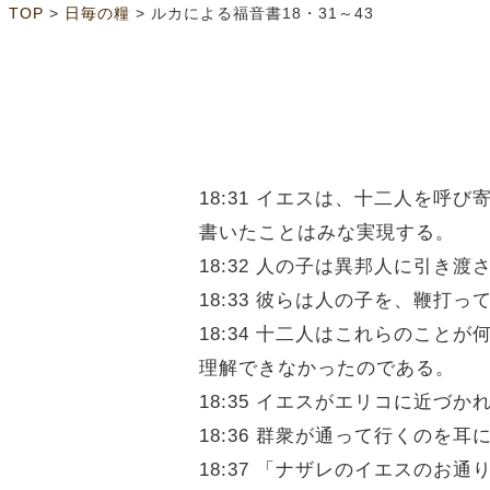
>
>
TOP
日毎の糧
ルカによる福音書18・31～43
18:31 イエスは、十二人を
書いたことはみな実現する。
18:32 人の子は異邦人に引
18:33 彼らは人の子を、鞭
18:34 十二人はこれらのこ
理解できなかったのである。
18:35 イエスがエリコに近
18:36 群衆が通って行くの
18:37 「ナザレのイエスのお