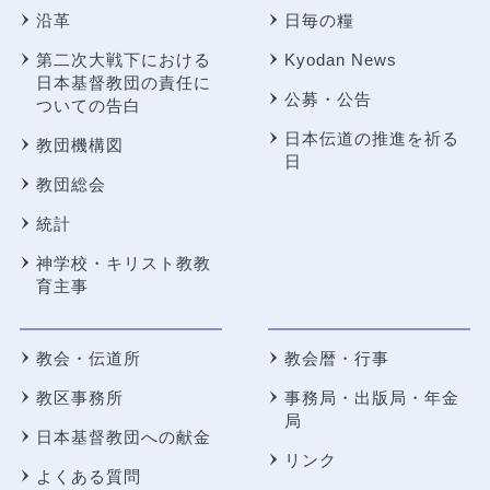
沿革
日毎の糧
第二次大戦下における
Kyodan News
日本基督教団の責任に
公募・公告
ついての告白
日本伝道の推進を祈る
教団機構図
日
教団総会
統計
神学校・キリスト教教
育主事
教会・伝道所
教会暦・行事
教区事務所
事務局・出版局・年金
局
日本基督教団への献金
リンク
よくある質問