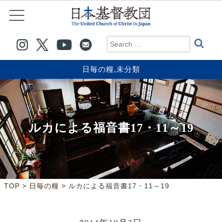
日毎の糧
,
未分類
ルカによる福音書17・11～19
>
>
TOP
日毎の糧
ルカによる福音書17・11～19