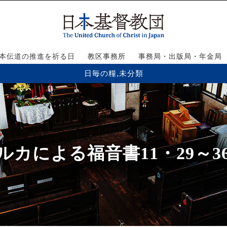
本伝道の推進を祈る日
教区事務所
事務局・出版局・年金局
日毎の糧
,
未分類
ルカによる福音書11・29～3