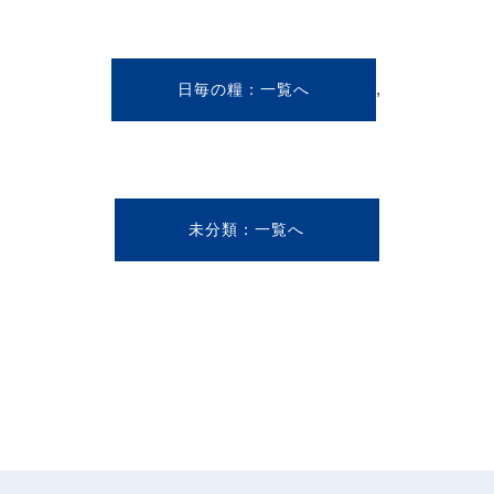
,
日毎の糧
未分類