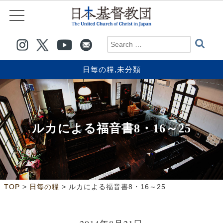
日毎の糧
,
未分類
ルカによる福音書8・16～25
>
>
TOP
日毎の糧
ルカによる福音書8・16～25