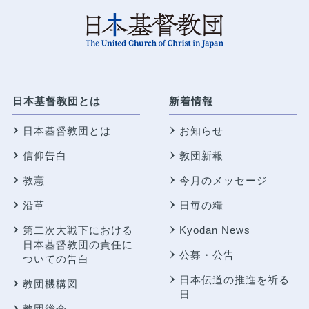
日本基督教団とは
新着情報
日本基督教団とは
お知らせ
信仰告白
教団新報
教憲
今月のメッセージ
沿革
日毎の糧
第二次大戦下における
Kyodan News
日本基督教団の責任に
公募・公告
ついての告白
日本伝道の推進を祈る
教団機構図
日
教団総会