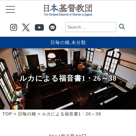
日毎の糧
,
未分類
ルカによる福音書1・26～38
>
>
TOP
日毎の糧
ルカによる福音書1・26～38