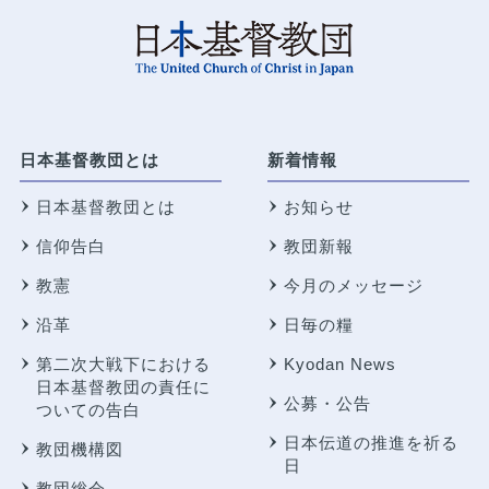
日本基督教団とは
新着情報
日本基督教団とは
お知らせ
信仰告白
教団新報
教憲
今月のメッセージ
沿革
日毎の糧
第二次大戦下における
Kyodan News
日本基督教団の責任に
公募・公告
ついての告白
日本伝道の推進を祈る
教団機構図
日
教団総会