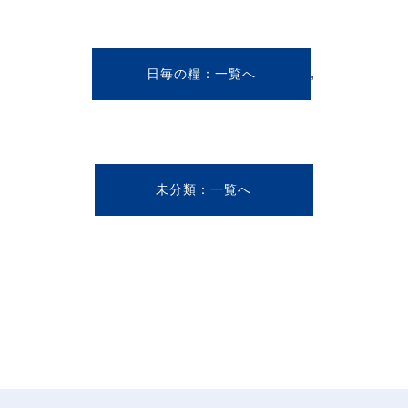
,
日毎の糧
未分類