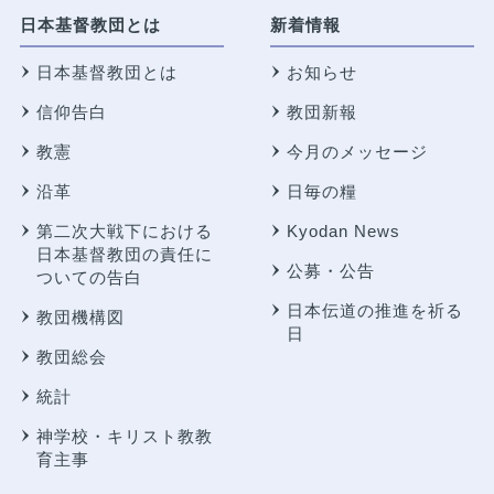
日本基督教団とは
新着情報
日本基督教団とは
お知らせ
信仰告白
教団新報
教憲
今月のメッセージ
沿革
日毎の糧
第二次大戦下における
Kyodan News
日本基督教団の責任に
公募・公告
ついての告白
日本伝道の推進を祈る
教団機構図
日
教団総会
統計
神学校・キリスト教教
育主事