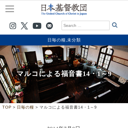
日毎の糧
,
未分類
マルコによる福音書14・1～9
>
>
TOP
日毎の糧
マルコによる福音書14・1～9