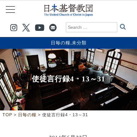
日毎の糧
,
未分類
使徒言行録4・13～31
>
>
TOP
日毎の糧
使徒言行録4・13～31