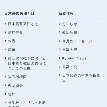
日本基督教団とは
新着情報
日本基督教団とは
お知らせ
信仰告白
教団新報
教憲
今月のメッセージ
沿革
日毎の糧
第二次大戦下における
Kyodan News
日本基督教団の責任に
公募・公告
ついての告白
日本伝道の推進を祈る
教団機構図
日
教団総会
統計
神学校・キリスト教教