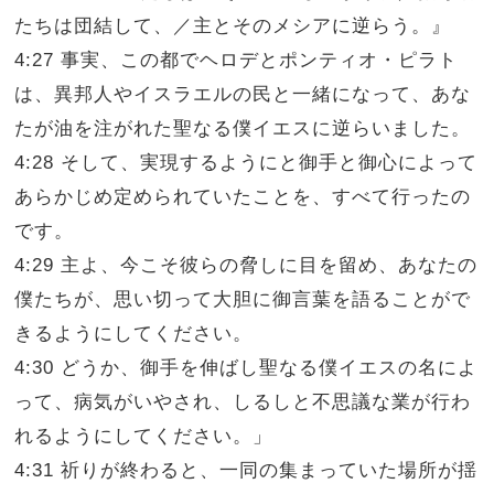
たちは団結して、／主とそのメシアに逆らう。』
4:27 事実、この都でヘロデとポンティオ・ピラト
は、異邦人やイスラエルの民と一緒になって、あな
たが油を注がれた聖なる僕イエスに逆らいました。
4:28 そして、実現するようにと御手と御心によって
あらかじめ定められていたことを、すべて行ったの
です。
4:29 主よ、今こそ彼らの脅しに目を留め、あなたの
僕たちが、思い切って大胆に御言葉を語ることがで
きるようにしてください。
4:30 どうか、御手を伸ばし聖なる僕イエスの名によ
って、病気がいやされ、しるしと不思議な業が行わ
れるようにしてください。」
4:31 祈りが終わると、一同の集まっていた場所が揺