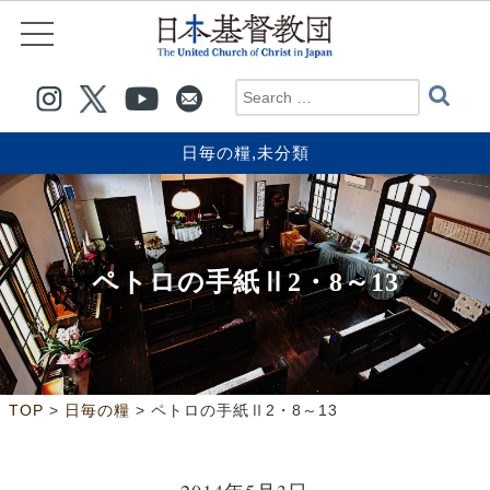
日毎の糧
,
未分類
ペトロの手紙Ⅱ2・8～13
>
>
TOP
日毎の糧
ペトロの手紙Ⅱ2・8～13