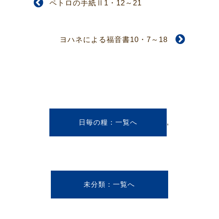
ペトロの手紙Ⅱ1・12～21
ヨハネによる福音書10・7～18
,
日毎の糧
未分類