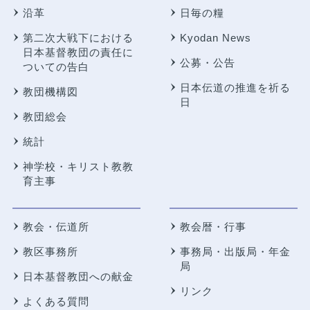
沿革
日毎の糧
第二次大戦下における
Kyodan News
日本基督教団の責任に
公募・公告
ついての告白
日本伝道の推進を祈る
教団機構図
日
教団総会
統計
神学校・キリスト教教
育主事
教会・伝道所
教会暦・行事
教区事務所
事務局・出版局・年金
局
日本基督教団への献金
リンク
よくある質問